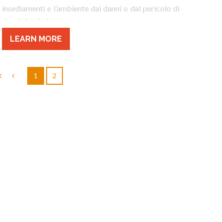
insediamenti e l’ambiente dai danni o dal pericolo di
danni che derivano
LEARN MORE
1
2