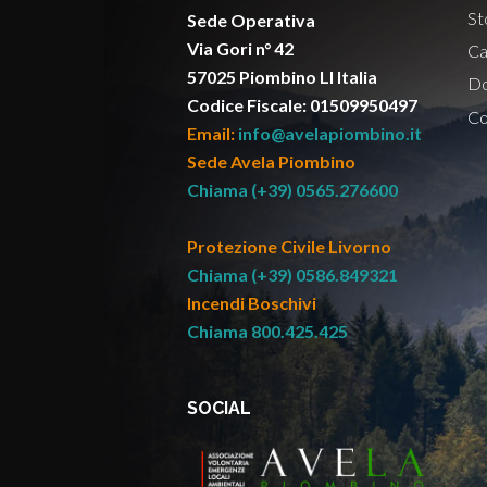
St
Sede Operativa
Via Gori n° 42
Ca
57025 Piombino LI Italia
Do
Codice Fiscale: 01509950497
Co
Email:
info@avelapiombino.it
Sede Avela Piombino
Chiama (+39) 0565.276600
Protezione Civile Livorno
Chiama (+39) 0586.849321
Incendi Boschivi
Chiama 800.425.425
SOCIAL