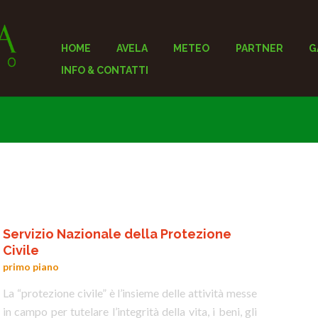
HOME
AVELA
METEO
PARTNER
G
INFO & CONTATTI
Servizio Nazionale della Protezione
Civile
primo piano
La “protezione civile” è l’insieme delle attività messe
in campo per tutelare l’integrità della vita, i beni, gli