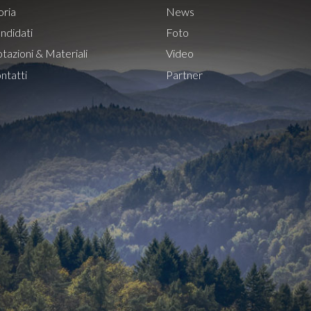
oria
News
ndidati
Foto
tazioni & Materiali
Video
ntatti
Partner