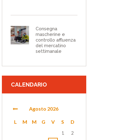
Consegna
mascherine e
controllo affluenza
del mercatino
settimanale
CALENDARIO
Agosto
2026
L
M
M
G
V
S
D
1
2