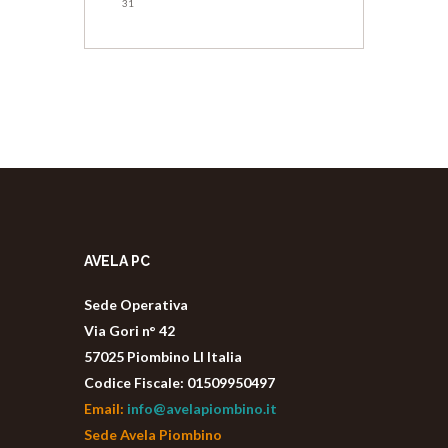
31
AVELA PC
Sede Operativa
Via Gori n° 42
57025 Piombino LI Italia
Codice Fiscale: 01509950497
Email:
info@avelapiombino.it
Sede Avela Piombino