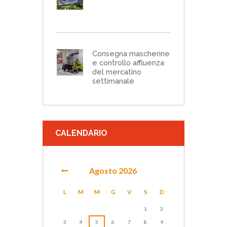
Consegna mascherine
e controllo affluenza
del mercatino
settimanale
CALENDARIO
Agosto
2026
L
M
M
G
V
S
D
1
2
3
4
5
6
7
8
9