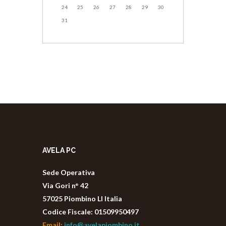
24
25
26
27
28
29
30
31
AVELA PC
Sede Operativa
Via Gori n° 42
57025 Piombino LI Italia
Codice Fiscale: 01509950497
Email:
info@avelapiombino.it