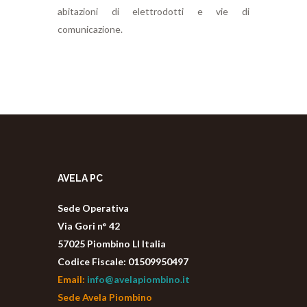
abitazioni di elettrodotti e vie di
comunicazione.
AVELA PC
Sede Operativa
Via Gori n° 42
57025 Piombino LI Italia
Codice Fiscale: 01509950497
Email:
info@avelapiombino.it
Sede Avela Piombino