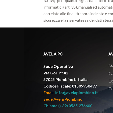
33-34) per quanto riguarda il loro t
informatici (art. 35), manuali ed automa
correlate alle finalità sopra indicate e 
sicurezza e la riservatezza dei dati stessi
AVELA PC
A
St
Sede Operativa
Via Gori n° 42
Ca
57025 Piombino LI Italia
Do
Codice Fiscale: 01509950497
Co
Email:
info@avelapiombino.it
Sede Avela Piombino
Chiama (+39) 0565.276600