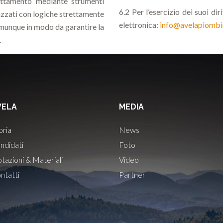
rattamento mediante strumenti
6.2 Per l’esercizio dei suoi di
tizzati con logiche strettamente
elettronica:
info@avelapiombin
comunque in modo da garantire la
.
VELA
MEDIA
oria
News
ndidati
Foto
tazioni & Materiali
Video
ntatti
Partner