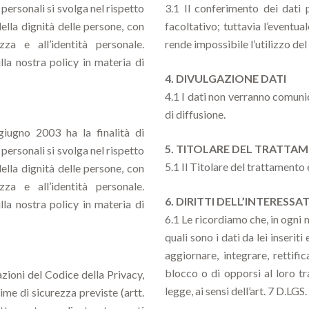
 personali si svolga nel rispetto
3.1 Il conferimento dei dati
della dignità delle persone, con
facoltativo; tuttavia l’eventual
zza e all’identità personale.
rende impossibile l’utilizzo del
la nostra policy in materia di
4. DIVULGAZIONE DATI
4.1 I dati non verranno comunic
di diffusione.
giugno 2003 ha la finalità di
5. TITOLARE DEL TRATTA
 personali si svolga nel rispetto
5.1 Il Titolare del trattamento
della dignità delle persone, con
zza e all’identità personale.
6. DIRITTI DELL’INTERESSA
la nostra policy in materia di
6.1 Le ricordiamo che, in ogni 
quali sono i dati da lei inserit
aggiornare, integrare, rettifi
blocco o di opporsi al loro tr
azioni del Codice della Privacy,
legge, ai sensi dell’art. 7 D.LG
ime di sicurezza previste (artt.