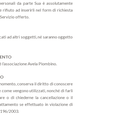
 personali da parte Sua è assolutamente
e rifiuto ad inserirli nel form di richiesta
 Servizio offerto.
ati ad altri soggetti, né saranno oggetto
MENTO
 è l’associazione Avela Piombino.
TO
momento, conserva il diritto di conoscere
i e come vengono utilizzati, nonché di farli
care o di chiederne la cancellazione o il
attamento se effettuato in violazione di
S. 196/2003.