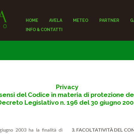
HOME
AVELA
METEO
PARTNER
G
INFO & CONTATTI
Privacy
sensi del Codice in materia di protezione de
Decreto Legislativo n. 196 del 30 giugno 200
giugno 2003 ha la finalità di
3. FACOLTATIVITÀ DEL CO